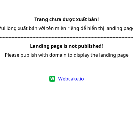
Trang chưa được xuất bản!
Vui lòng xuất bản với tên miền riêng để hiển thị landing pag
-----------------------------------------------------------------------------------------
Landing page is not published!
Please publish with domain to display the landing page
Webcake.io