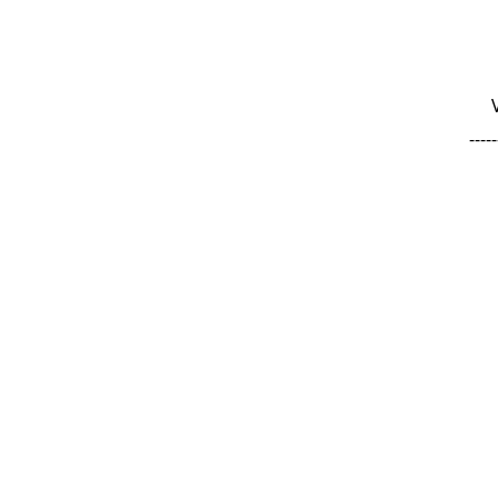
-----