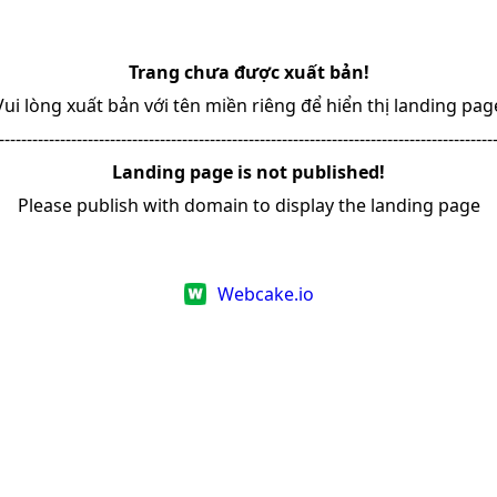
Trang chưa được xuất bản!
Vui lòng xuất bản với tên miền riêng để hiển thị landing pag
-----------------------------------------------------------------------------------------
Landing page is not published!
Please publish with domain to display the landing page
Webcake.io