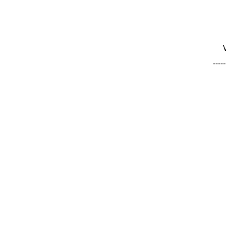
-----